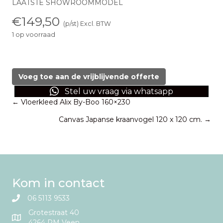
LAATSTE SHOWROOMMODEL
€
149,50
(p/st) Excl. BTW
1 op voorraad
Eetkamerbank
metaal
&
Voeg toe aan de vrijblijvende offerte
stof
Stel uw vraag via whatsapp
aantal
Posts
← Vloerkleed Alix By-Boo 160×230
Canvas Japanse kraanvogel 120 x 120 cm. →
navigation
Kom in contact
06 5113 9533
Grotestraat 40
4264 RM Veen