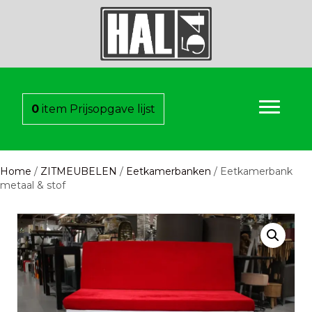
0
item
Prijsopgave lijst
Home
/
ZITMEUBELEN
/
Eetkamerbanken
/ Eetkamerbank
metaal & stof