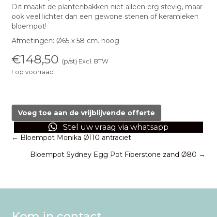
Dit maakt de plantenbakken niet alleen erg stevig, maar
ook veel lichter dan een gewone stenen of keramieken
bloempot!
Afmetingen: Ø65 x 58 cm. hoog
€
148,50
(p/st) Excl. BTW
1 op voorraad
Bloempot
Sydney
Egg
Voeg toe aan de vrijblijvende offerte
Pot
Stel uw vraag via whatsapp
Fiberstone
Posts
← Bloempot Monika Ø110 antraciet
zand
Ø65
Bloempot Sydney Egg Pot Fiberstone zand Ø80 →
navigation
aantal
Kom in contact