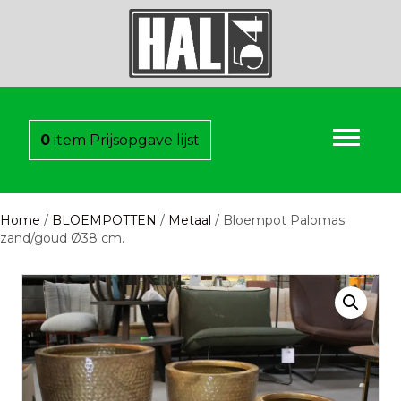
0
item
Prijsopgave lijst
Home
/
BLOEMPOTTEN
/
Metaal
/ Bloempot Palomas
zand/goud Ø38 cm.