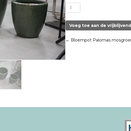
Bloempot
Palomas
mosgroen
Ø38
Voeg toe aan de vrijblijven
cm.
aantal
Posts
← Bloempot Palomas mosgroe
navigation