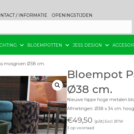
NTACT / INFORMATIE
OPENINGSTIJDEN
CHTING
BLOEMPOTTEN
JESS DESIGN
ACCESOI
as mosgroen Ø38 cm.
Bloempot P
Ø38 cm.
Nieuwe hippe hoge metalen blo
Afmetingen: Ø38 x 34 cm. hoo
€
49,50
(p/st) Excl. BTW
3 op voorraad