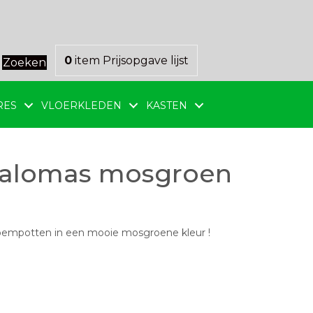
0
item
Prijsopgave lijst
Zoeken
RES
VLOERKLEDEN
KASTEN
alomas mosgroen
empotten in een mooie mosgroene kleur !
g