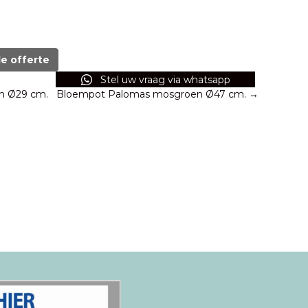
de offerte
Stel uw vraag via whatsapp
n Ø29 cm.
Bloempot Palomas mosgroen Ø47 cm. →