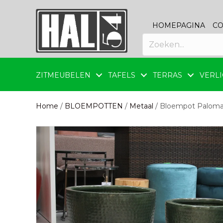
HOMEPAGINA
CO
ZITMEUBELEN
TAFELS
TERRAS
VERLI
Home
/
BLOEMPOTTEN
/
Metaal
/ Bloempot Palom