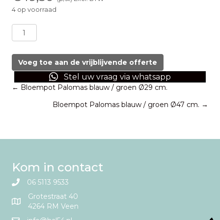
4 op voorraad
Bloempot
Palomas
blauw
/
Voeg toe aan de vrijblijvende offerte
groen
Stel uw vraag via whatsapp
Ø38
Posts
← Bloempot Palomas blauw / groen Ø29 cm.
cm.
aantal
Bloempot Palomas blauw / groen Ø47 cm. →
navigation
Kom in contact
06 5113 9533
Grotestraat 40
4264 RM Veen