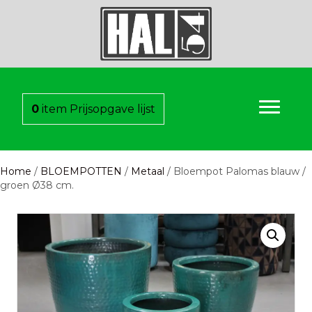
0
item
Prijsopgave lijst
Home
/
BLOEMPOTTEN
/
Metaal
/ Bloempot Palomas blauw /
groen Ø38 cm.