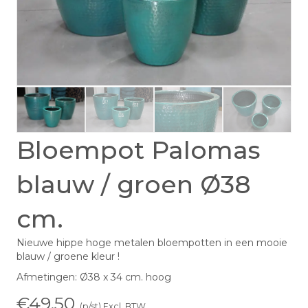
Bloempot Palomas
blauw / groen Ø38
cm.
Nieuwe hippe hoge metalen bloempotten in een mooie
blauw / groene kleur !
Afmetingen: Ø38 x 34 cm. hoog
€
49,50
(p/st) Excl. BTW