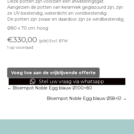
Deze potten zijn voorzien een afwateringsgat.
Aangezien de potten van keramiek geglazuurd zijn, zijn
ze UV-bestendig, waterdicht en vorstbestendig.
De potten zijn zwaar en daardoor zijn ze windbestendig.
Ø80 x 70 cm. hoog
€
330,00
(p/st) Excl. BTW
1 op voorraad
Bloempot
Noble
Egg
Voeg toe aan de vrijblijvende offerte
blauw
Stel uw vraag via whatsapp
Ø80x70
Posts
← Bloempot Noble Egg blauw Ø100×80
aantal
Bloempot Noble Egg blauw Ø58×51 →
navigation