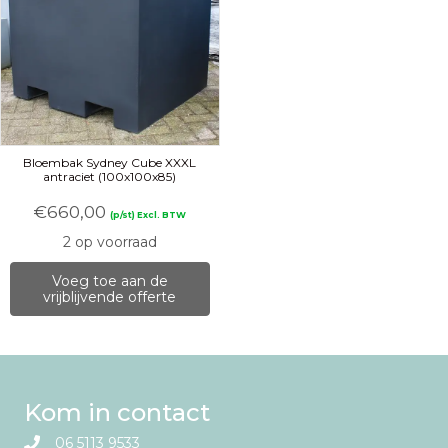
Bloembak Sydney Cube XXXL
antraciet (100x100x85)
€
660,00
(p/st) Excl. BTW
2 op voorraad
Voeg toe aan de
vrijblijvende offerte
Kom in contact
06 5113 9533